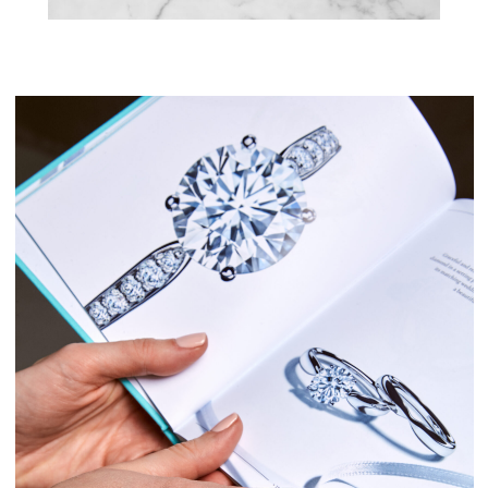
Договор оферта
Политика конфиденциальности
ИП Кигель Ольга Михайловна
119071, Москва, Ленинский проспект 15
ИНН:
165913881905
р/с
40802810200280909533
к/с
30101810145250000411