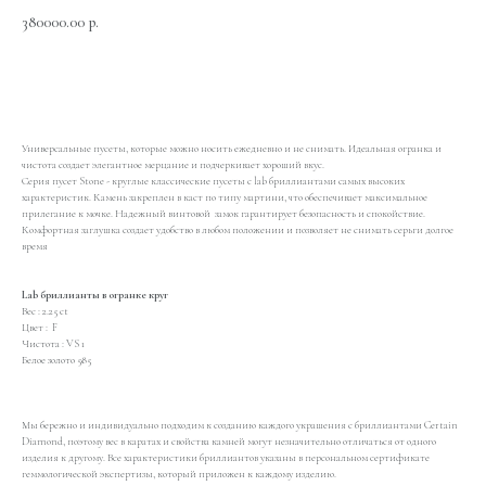
380000.00
р.
Добавить в корзину
Универсальные пусеты, которые можно носить ежедневно и не снимать. Идеальная огранка и
чистота создает элегантное мерцание и подчеркивает хороший вкус.
Серия пусет Stone - круглые классические пусеты с lab бриллиантами самых высоких
характеристик. Камень закреплен в каст по типу мартини, что обеспечивает максимальное
прилегание к мочке. Надежный винтовой замок гарантирует безопасность и спокойствие.
Комфортная заглушка создает удобство в любом положении и позволяет не снимать серьги долгое
время
Lab бриллианты в огранке круг
Вес : 2.25 сt
Цвет : F
Чистота : VS 1
Белое золото 585
Мы бережно и индивидуально подходим к созданию каждого украшения с бриллиантами Certain
Diamond, поэтому вес в каратах и свойства камней могут незначительно отличаться от одного
изделия к другому. Все характеристики бриллиантов указаны в персональном сертификате
геммологической экспертизы, который приложен к каждому изделию.