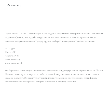
328000.00
р.
Добавить в корзину
Серия пусет CLASSIC - это универсальная модель с акцентом на безупречный камень. Бриллиант
надежно зафиксирован в удобном круглом касте с помощью едва заметных крапанов в виде
коготков, которые не искажают форму круга, а наоборот, подчеркивают его элегантность.
Вес : 2.34 сt
Цвет : D/F
Чистота : VS 1
Белое золото 750
замок кнопочный
Мы бережно и индивидуально подходим к созданию каждого украшения с бриллиантами Certain
Diamond, поэтому вес в каратах и свойства камней могут незначительно отличаться от одного
изделия к другому. Все характеристики бриллиантов указаны в персональном сертификате
геммологической экспертизы, который приложен к каждому изделию.