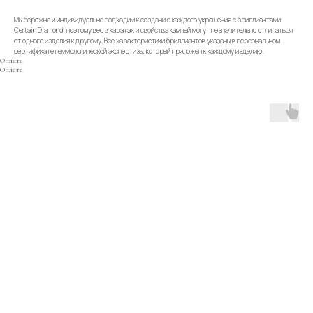
Мы бережно и индивидуально подходим к созданию каждого украшения с бриллиантами
Certain Diamond, поэтому вес в каратах и свойства камней могут незначительно отличаться
от одного изделия к другому. Все характеристики бриллиантов указаны в персональном
сертификате геммологической экспертизы, который приложен к каждому изделию.
Оплата
Оплата