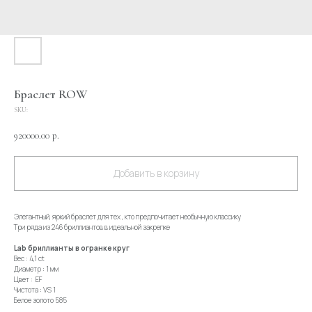
Браслет ROW
SKU:
920000.00
р.
Добавить в корзину
Элегантный, яркий браслет для тех , кто предпочитает необычную классику
Три ряда из 246 бриллиантов в идеальной закрепке
Lab бриллианты в огранке круг
Вес : 4,1 сt
Диаметр : 1 мм
Цвет : EF
Чистота : VS 1
Белое золото 585