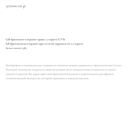
307000.00
р.
Добавить в корзину
Lab бриллиант в огранке груша 1.2 карата E/VS1
lab бриллианты в огранке круг по всей окружности 0.2 карата
белое золото 585
Мы бережно и индивидуально подходим к созданию каждого украшения с бриллиантами Certain
Diamond, поэтому вес в каратах и свойства камней могут незначительно отличаться от одного
изделия к другому. Все характеристики бриллиантов указаны в персональном сертификате
геммологической экспертизы, который приложен к каждому изделию.