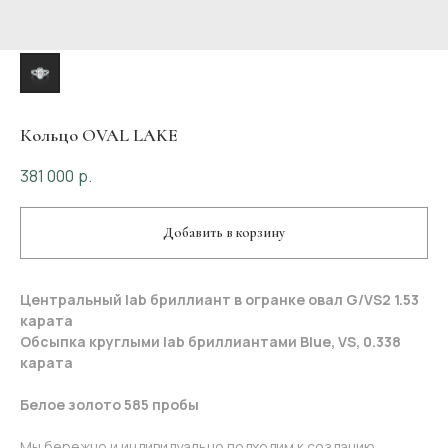
Кольцо OVAL LAKE
381 000
р.
Добавить в корзину
Центральный lab бриллиант в огранке овал G/VS2 1.53
карата
Обсыпка круглыми lab бриллиантами Blue, VS, 0.338
карата
Белое золото 585 пробы
Мы бережно и индивидуально подходим к созданию