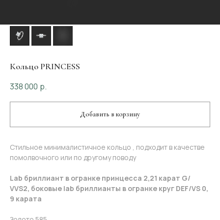
Кольцо PRINCESS
338 000
р.
Добавить в корзину
Стильное минималистичное кольцо , подходит в качестве
помолвочного или по другому поводу
Lab бриллиант в огранке принцесса 2,21 карат G/
VVS2, боковые lab бриллианты в огранке круг DEF/VS 0,
9 карата
Золото 585